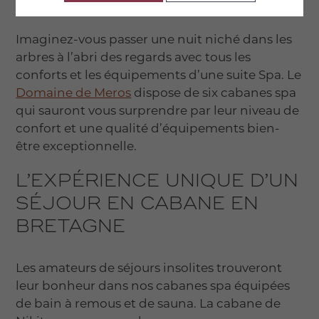
Imaginez-vous passer une nuit niché dans les
arbres à l’abri des regards avec tous les
conforts et les équipements d’une suite Spa. Le
Domaine de Meros
dispose de six cabanes spa
qui sauront vous surprendre par leur niveau de
confort et une qualité d’équipements bien-
être exceptionnelle.
L’EXPÉRIENCE UNIQUE D’UN
SÉJOUR EN CABANE EN
BRETAGNE
Les amateurs de séjours insolites trouveront
leur bonheur dans nos cabanes spa équipées
de bain à remous et de sauna. La cabane de