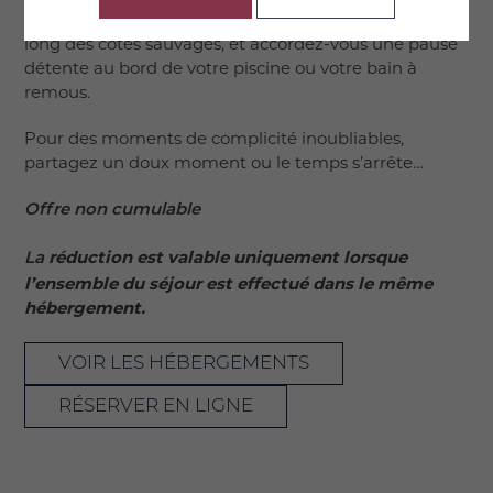
Partez en balade dans les environs verdoyants ou le
long des côtes sauvages, et accordez-vous une pause
détente au bord de votre piscine ou votre bain à
remous.
Pour des moments de complicité inoubliables,
partagez un doux moment ou le temps s’arrête…
Offre non cumulable
réduction est valable uniquement lorsque
La
l’ensemble du séjour est effectué dans le même
hébergement.
VOIR LES HÉBERGEMENTS
RÉSERVER EN LIGNE