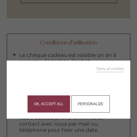
Conditions d’utilisation
Le chèque cadeau est valable un an à
compter de la date d’achat.
Deny all cookies
Il est valable pour tous nos
hébergements du Domaine de Meros,
This site uses cookies and gives you control over what
des Suites du Dossen ou des Suites de
you want to activate
Bougainville.
Il n’est pas remboursable.
OK, ACCEPT ALL
PERSONALIZE
Les personnes à qui vous remettrez la
lettre cadeau prendront ensuite
contact avec nous par mail ou
téléphone pour fixer une date.