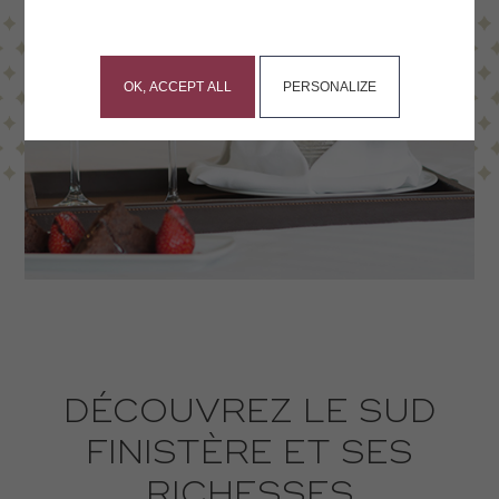
This site uses cookies and gives you control over what
you want to activate
OK, ACCEPT ALL
PERSONALIZE
DÉCOUVREZ LE SUD
FINISTÈRE ET SES
RICHESSES