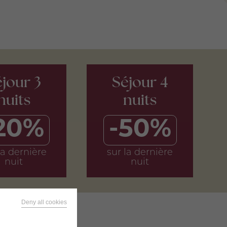
jour 3
Séjour 4
nuits
nuits
20%
-50%
la dernière
sur la dernière
nuit
nuit
Deny all cookies