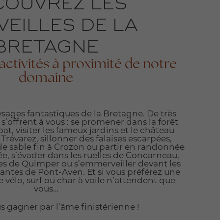
COUVREZ LES
VEILLES DE LA
BRETAGNE
activités à proximité de notre
domaine
sages fantastiques de la Bretagne. De très
s’offrent à vous : se promener dans la forêt
t, visiter les fameux jardins et le château
révarez, sillonner des falaises escarpées,
de sable fin à Crozon ou partir en randonnée
ée, s’évader dans les ruelles de Concarneau,
les de Quimper ou s’emmerveiller devant les
nantes de Pont-Aven. Et si vous préférez une
ve vélo, surf ou char à voile n’attendent que
vous…
s gagner par l’âme finistérienne !