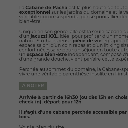
La
Cabane de Pacha
est la plus haute de toute
exceptionnel
sur les jardins du domaine et la va
véritable cocon suspendu, pensé pour allier dé
bien-être.
Unique en son genre, elle est la seule cabane 
d’un
jacuzzi XXL
, idéal pour profiter d’un mom
nature. Sa chaleureuse
pièce de vie
, équipée d
espace salon, d’un coin repas et d’un lit king size
confort nécessaire pour un séjour en toute aut
un
espace bien-être
indépendant, composé d’u
d’une grande douche, vient parfaire cette expé
Perchée au sommet du domaine, la Cabane-spa 
vivre une véritable parenthèse insolite en Finist
À NOTER
Arrivée à partir de 16h30 (ou dès 15h en chois
check-in), départ pour 12h.
Il s’agit d’une cabane perchée accessible par
bois.
Voir le plan du site