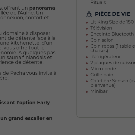
Rituals
s, offrant un
panorama
llée de l’Aulne. Un
PIÈCE DE VIE
connexion, confort et
Lit King Size de 18
Télévision
du domaine à disposer
Enceinte Bluetooth
ent de détente face à la
Coin salon
’une kitchenette, d’un
Coin repas (1 table e
, vous offre tout le
chaises)
onomie. À quelques pas,
Réfrigérateur
n sauna finlandais et
rience de détente.
2 plaques de cuisso
Micro-onde
de Pacha vous invite à
Grille pain
ère.
Cafetière Senseo (a
bienvenue)
Minibar
issant l’option Early
 un grand escalier en