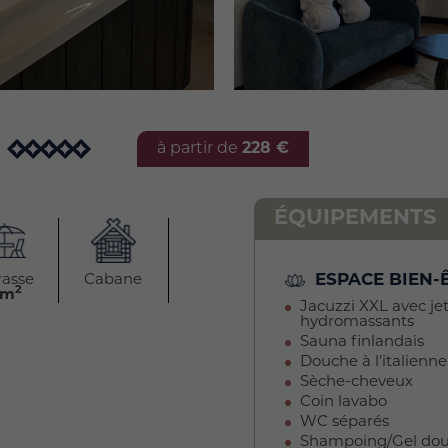
à partir de
228 €
ÉQUIPEMENTS
ESPACE BIEN-
rasse
Cabane
2
2m
Jacuzzi XXL avec je
hydromassants
Sauna finlandais
Douche à l’italienne
Sèche-cheveux
Coin lavabo
WC séparés
Shampoing/Gel do