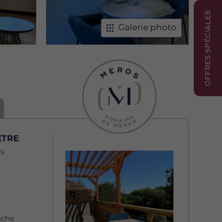
OFFRES SPÉCIALES
Galerie photo
ÊTRE
ts
uche