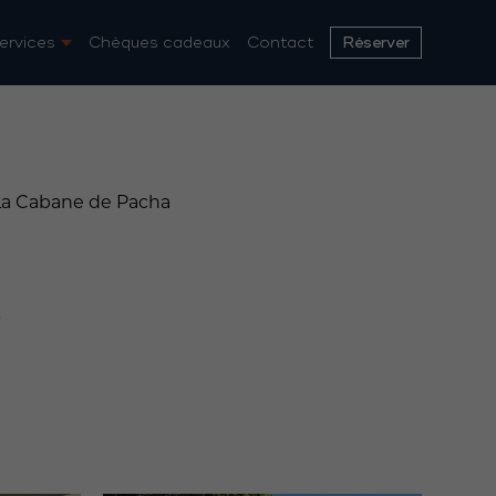
ervices
Chèques cadeaux
Contact
Réserver
La Cabane de Pacha
a