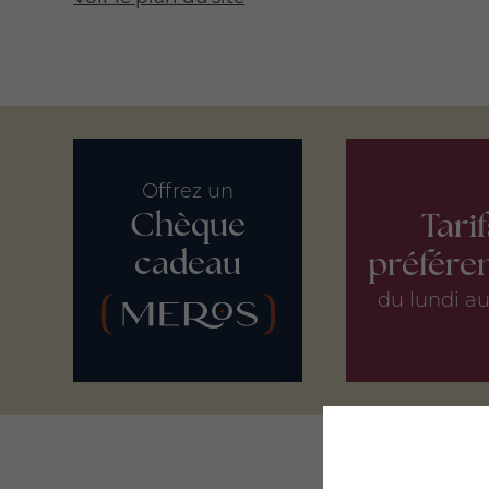
Offrez un
Chèque
Tarif
cadeau
préféren
du lundi au
This site uses co