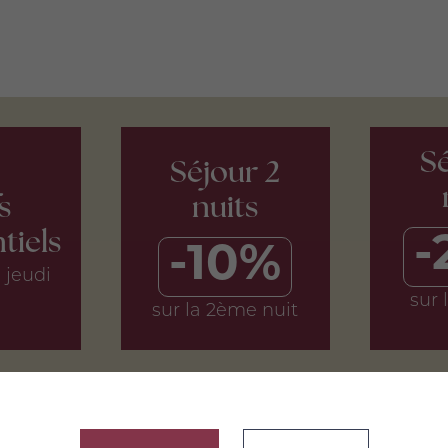
Sé
Séjour 2
s
nuits
tiels
-
-10%
 jeudi
sur 
sur la 2ème nuit
okies and gives you control over what you want to activate