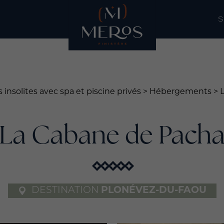
S
nsolites avec spa et piscine privés
>
Hébergements
>
La Cabane de Pach
DESTINATION
PLONÉVEZ-DU-FAOU