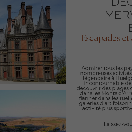
DÉ
MER
Escapades et 
Admirer tous les pay
nombreuses acivités 
légendaire à Huelgoa
incontournable de T
découvrir des plages 
dans les Monts d’Arr
flanner dans les ruel
galeries d’art foison
activité plus sporti
Laissez-vou